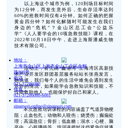
以上海这个城市为例，120到场目标时间
为12分钟，而发生意外后，生命存活率达到
60%的抢救时间仅有4分钟。如何正确的把握
黄金四分钟？如何化解随时可能发生在我们
身边的“危机”？金山区总工会“公益乐
学”《人人要学会的10项急救技能》课程，在
2022年10月18日中午，走进上海斯潘威生物
技术有限公司。
地址：
上海市金山区上海市金山工业区金舸
活动上，首先由“鑫港湾”上海湾区高新技
路899号
术产业开发区群团基层服务站站长张燕发言，
电话：
她说道，我们每个人的生活中难免会遇到发生
021-37286080
意外的情况，如果能学会急救知识和技能，不
传真：
仅能救助他人，也能保护好自己和家人。
021-37286080-6081
邮箱：
sipanwei-online@sipanwei.com
本次急救培训课程的内容涵盖了气道异物梗
阻；止血包扎；动物和人咬伤；烧烫伤；癫痫处
理；高温急症；骨折；低血糖；溺水；心梗、脑
卒中、心脏骤停等。培训讲师对这些紧急症状逐