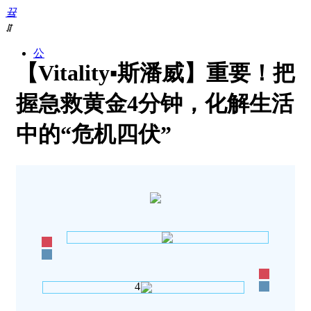
끀
ꁲ
公
【Vitality▪斯潘威】重要！把
司
介
绍
握急救黄金4分钟，化解生活
产
品
中的“危机四伏”
中
心
新
闻
动
态
联
系
咨
询
4